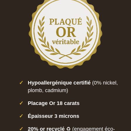
✓
Hypoallergénique certifié
(0% nickel,
plomb, cadmium)
✓
Placage Or 18 carats
✓
Épaisseur 3 microns
✓
20% or recyclé
♻️ (engagement éco-