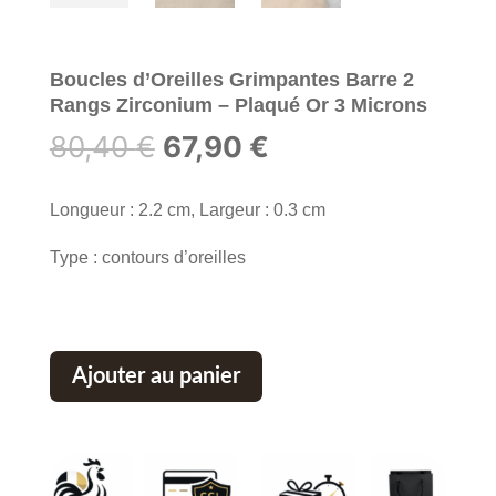
Boucles d’Oreilles Grimpantes Barre 2
Rangs Zirconium – Plaqué Or 3 Microns
Le
Le
80,40
€
67,90
€
prix
prix
initial
actuel
Longueur : 2.2 cm, Largeur : 0.3 cm
était :
est :
Type : contours d’oreilles
80,40 €.
67,90 €.
Ajouter au panier