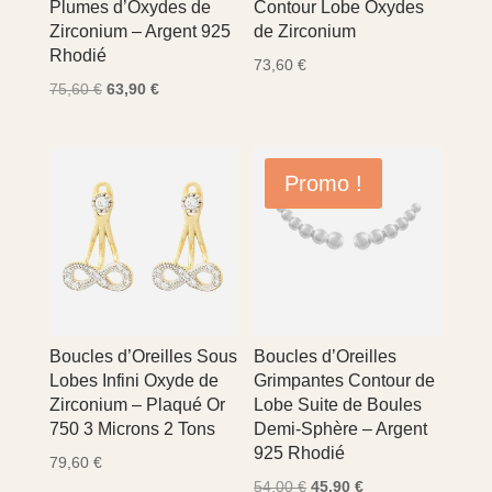
Plumes d’Oxydes de
Contour Lobe Oxydes
Zirconium – Argent 925
de Zirconium
Rhodié
73,60
€
Le
Le
75,60
€
63,90
€
prix
prix
initial
actuel
était :
est :
Promo !
75,60 €.
63,90 €.
Boucles d’Oreilles Sous
Boucles d’Oreilles
Lobes Infini Oxyde de
Grimpantes Contour de
Zirconium – Plaqué Or
Lobe Suite de Boules
750 3 Microns 2 Tons
Demi-Sphère – Argent
925 Rhodié
79,60
€
Le
Le
54,00
€
45,90
€