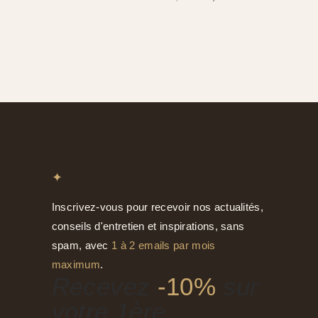
prix
prix
initial
actuel
était :
est :
54,00 €.
45,90 €.
✦
Inscrivez-vous pour recevoir nos actualités,
conseils d'entretien et inspirations, sans
spam, avec
1 à 2 emails par mois
maximum
.
Recevez
-10%
sur
votre 1ère