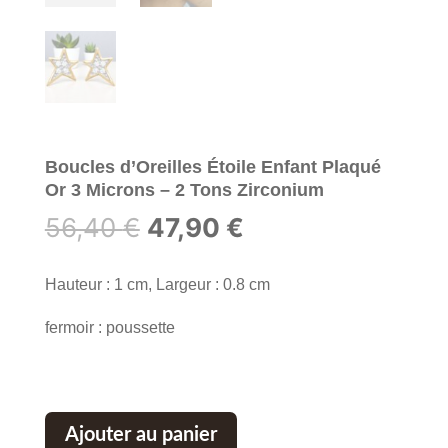
Boucles d’Oreilles Étoile Enfant Plaqué
Or 3 Microns – 2 Tons Zirconium
Le
Le
56,40
€
47,90
€
prix
prix
initial
actuel
Hauteur : 1 cm, Largeur : 0.8 cm
était :
est :
fermoir : poussette
56,40 €.
47,90 €.
Ajouter au panier