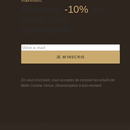
maximum
.
Recevez
-10%
sur
votre 1ère
commande
JE M'INSCRIS
En vous inscrivant, vous acceptez de recevoir les emails de
Belle Comme Venus. Désinscription à tout moment.