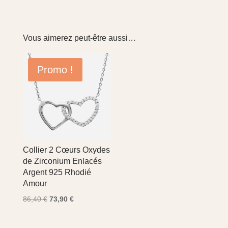
Vous aimerez peut-être aussi…
Promo !
Collier 2 Cœurs Oxydes
de Zirconium Enlacés
Argent 925 Rhodié
Amour
Le
Le
86,40
€
73,90
€
prix
prix
initial
actuel