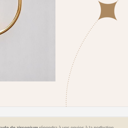
xyde de zirconium
répondra à vos envies à la perfection.