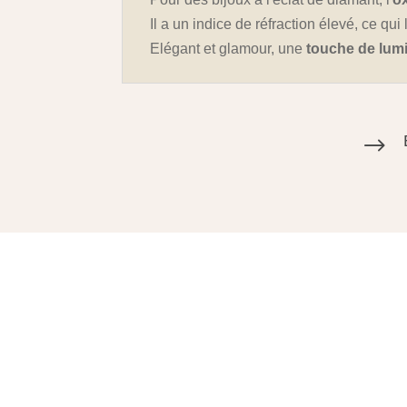
Il a un indice de réfraction élevé, ce qu
Elégant et glamour, une
touche de lum
$