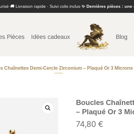
urisé
·
🚚 Livraison rapide · Suivi colis inclus
·
✨ Dernières pièces : une 
es Pièces
Idées cadeaux
Blog
s Chaînettes Demi-Cercle Zirconium – Plaqué Or 3 Microns
Boucles Chaînet
– Plaqué Or 3 Mi
74,80
€