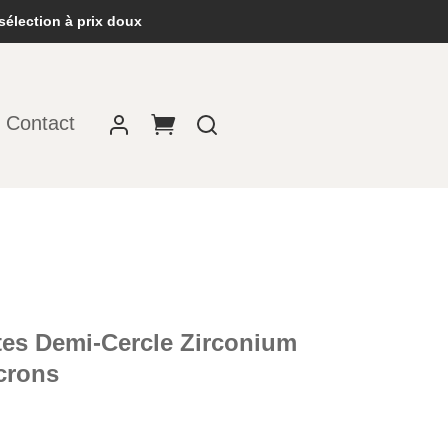
sélection à prix doux
Contact
tes Demi-Cercle Zirconium
crons