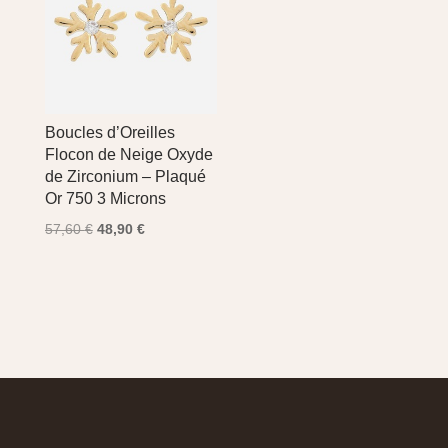
Boucles d’Oreilles
Flocon de Neige Oxyde
de Zirconium – Plaqué
Or 750 3 Microns
Le
Le
57,60
€
48,90
€
prix
prix
initial
actuel
était :
est :
57,60 €.
48,90 €.