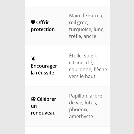
Main de Fatma,
🛡️ Offrir
œil grec,
protection
turquoise, lune,
trèfle, ancre
Étoile, soleil,
🌟
citrine, clé,
Encourager
couronne, flèche
la réussite
vers le haut
Papillon, arbre
🦋 Célébrer
de vie, lotus,
un
phoenix,
renouveau
améthyste