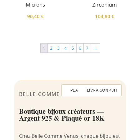
Microns
Zirconium
90,40
€
104,80
€
1
2
3
4
5
6
7
→
PLAQUÉ OR 3 MICRONS
ARGENT 925 RHODIÉ
LIVRAISON 48H
ÉCRIN INCLUS
BELLE COMME VENUS
Boutique bijoux créateurs —
Argent 925 & Plaqué or 18K
Chez Belle Comme Venus, chaque bijou est