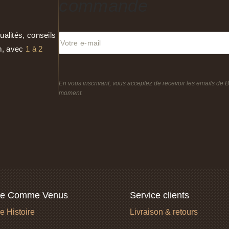
commande
ualités, conseils
am, avec
1 à 2
En vous inscrivant, vous acceptez de recevoir les emails de 
moment.
le Comme Venus
Service clients
e Histoire
Livraison & retours