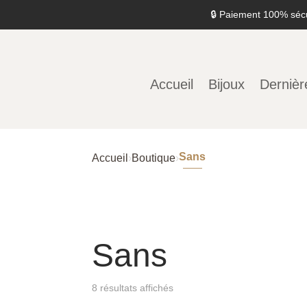
🔒 Paiement 100% séc
Accueil
Bijoux
Dernièr
Sans
Accueil
›
Boutique
›
Sans
8 résultats affichés