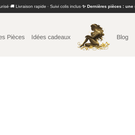
urisé
·
🚚 Livraison rapide · Suivi colis inclus
·
✨ Dernières pièces : une 
es Pièces
Idées cadeaux
Blog