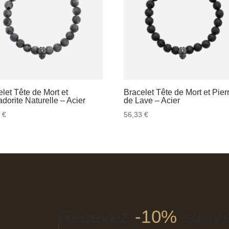
let Tête de Mort et
Bracelet Tête de Mort et Pier
dorite Naturelle – Acier
de Lave – Acier
3
€
56,33
€
Recevez
-10%
sur vo