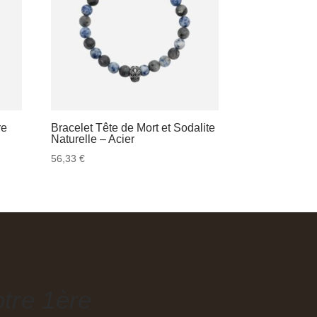
re
Bracelet Tête de Mort et Sodalite
Naturelle – Acier
56,33
€
tre 1ère