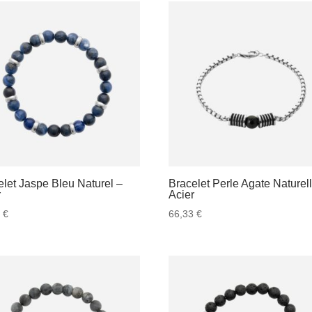
elet Jaspe Bleu Naturel –
Bracelet Perle Agate Naturel
r
Acier
3
€
66,33
€