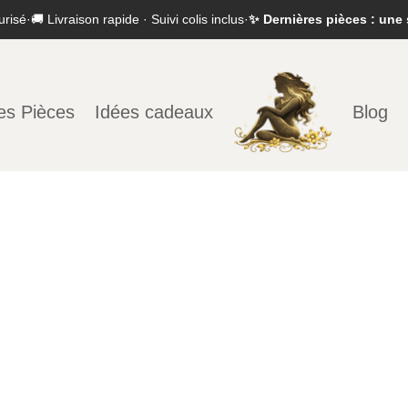
urisé
·
🚚 Livraison rapide · Suivi colis inclus
·
✨ Dernières pièces : une 
es Pièces
Idées cadeaux
Blog