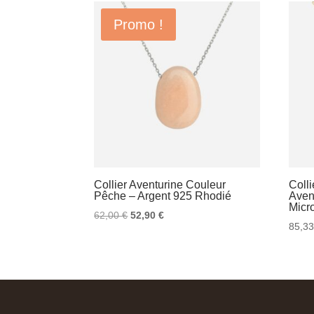
Promo !
Collier Aventurine Couleur
Colli
Pêche – Argent 925 Rhodié
Aven
Micr
Le
Le
62,00
€
52,90
€
85,3
prix
prix
initial
actuel
était :
est :
62,00 €.
52,90 €.