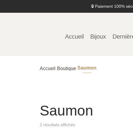
🔒 Paiement 100% séc
Accueil
Bijoux
Dernièr
Saumon
Accueil
›
Boutique
›
Saumon
2 résultats affichés