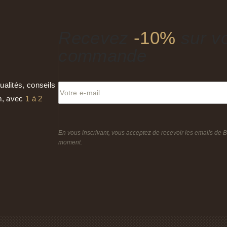
Recevez
-10%
sur vo
commande
ualités, conseils
am, avec
1 à 2
En vous inscrivant, vous acceptez de recevoir les emails de 
moment.