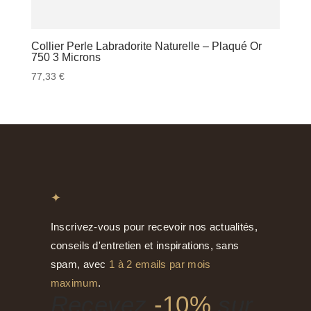
Collier Perle Labradorite Naturelle – Plaqué Or
750 3 Microns
77,33
€
✦
Inscrivez-vous pour recevoir nos actualités,
conseils d'entretien et inspirations, sans
spam, avec
1 à 2 emails par mois
maximum
.
Recevez
-10%
sur