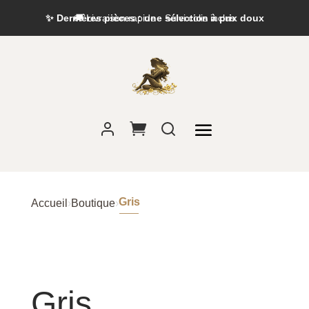
✨ Dernières pièces : une sélection à prix doux
🚚 Livraison rapide · Suivi colis inclus
Gris
Accueil
›
Boutique
›
Gris